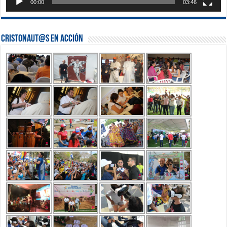
00:00
03:46
Cristonaut@s en Acción