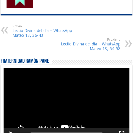
Previo
Lectio Divina del día – WhatsApp
Mateo 13, 36-43
Proximo
Lectio Divina del día – WhatsApp
Mateo 13, 54-58
Fraternidad Ramón Pané
Reproductor
de
vídeo