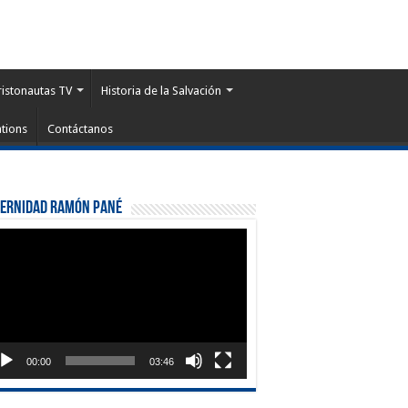
ristonautas TV
Historia de la Salvación
tions
Contáctanos
ternidad Ramón Pané
roductor
eo
00:00
03:46