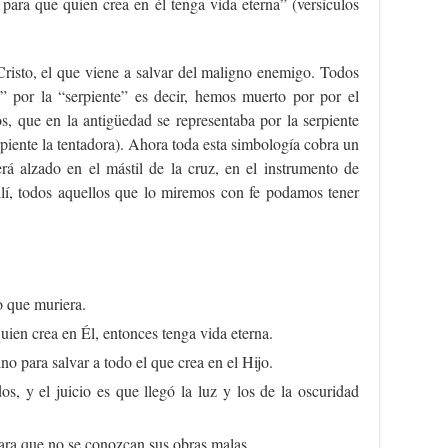
para que quien crea en él tenga vida eterna” (versículos
Cristo, el que viene a salvar del maligno enemigo. Todos
 por la “serpiente” es decir, hemos muerto por por el
, que en la antigüedad se representaba por la serpiente
rpiente la tentadora). Ahora toda esta simbología cobra un
rá alzado en el mástil de la cruz, en el instrumento de
llí, todos aquellos que lo miremos con fe podamos tener
 que muriera.
uien crea en Él, entonces tenga vida eterna.
no para salvar a todo el que crea en el Hijo.
, y el juicio es que llegó la luz y los de la oscuridad
para que no se conozcan sus obras malas.