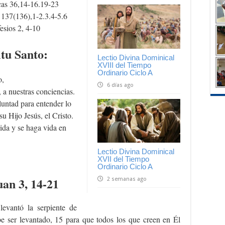
cas 36,14-16.19-23
o
137(136),1-2.3.4-5.6
esios 2, 4-10
itu Santo:
Lectio Divina Dominical
XVIII del Tiempo
Ordinario Ciclo A
o,
6 días ago
 a nuestras conciencias.
luntad para entender lo
su Hijo Jesús, el Cristo.
ida y se haga vida en
Lectio Divina Dominical
XVII del Tiempo
Ordinario Ciclo A
uan 3, 14-21
2 semanas ago
levantó la serpiente de
e ser levantado, 15 para que todos los que creen en Él