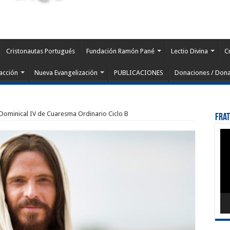
Cristonautas Portugués
Fundación Ramón Pané
Lectio Divina
C
acción
Nueva Evangelización
PUBLICACIONES
Donaciones / Dona
 Dominical IV de Cuaresma Ordinario Ciclo B
Fra
Rep
de
víd