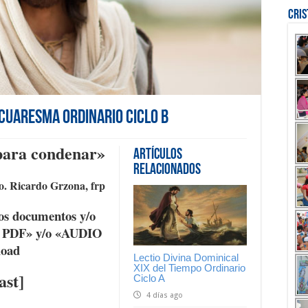
Cri
e Cuaresma Ordinario Ciclo B
 para condenar»
Artículos
Relacionados
. Ricardo Grzona, frp
os documentos y/o
K PDF» y/o «AUDIO
load
Lectio Divina Dominical
XIX del Tiempo Ordinario
ast]
Ciclo A
4 días ago