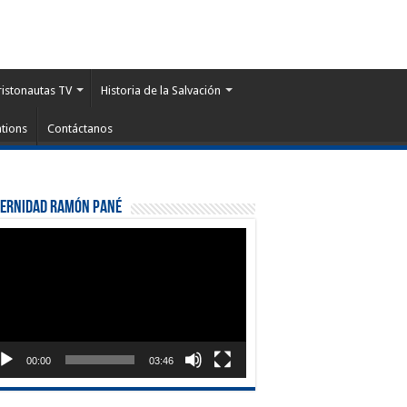
ristonautas TV
Historia de la Salvación
tions
Contáctanos
ternidad Ramón Pané
roductor
eo
00:00
03:46