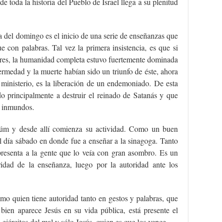
e toda la historia del Pueblo de Israel llega a su plenitud
ia del domingo es el inicio de una serie de enseñanzas que
e con palabras. Tal vez la primera insistencia, es que si
dres, la humanidad completa estuvo fuertemente dominada
ermedad y la muerte habían sido un triunfo de éste, ahora
 ministerio, es la liberación de un endemoniado. De esta
 principalmente a destruir el reinado de Satanás y que
us inmundos.
aúm y desde allí comienza su actividad. Como un buen
el día sábado en donde fue a enseñar a la sinagoga. Tanto
e presenta a la gente que lo veía con gran asombro. Es un
idad de la enseñanza, luego por la autoridad ante los
mo quien tiene autoridad tanto en gestos y palabras, que
en aparece Jesús en su vida pública, está presente el
ejércitos del mal y sólo Jesús, quien es que los vence.