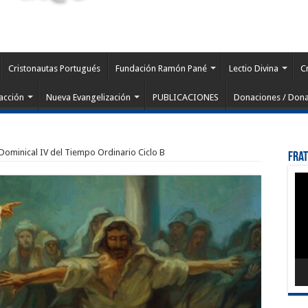
Cristonautas Portugués
Fundación Ramón Pané
Lectio Divina
C
acción
Nueva Evangelización
PUBLICACIONES
Donaciones / Dona
 Dominical IV del Tiempo Ordinario Ciclo B
Fra
Rep
de
víd