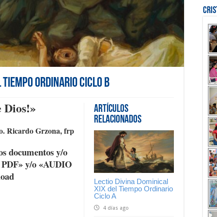
Cri
l Tiempo Ordinario Ciclo B
e Dios!
»
Artículos
Relacionados
. Ricardo Grzona, frp
os documentos y/o
K PDF» y/o «AUDIO
load
Lectio Divina Dominical
XIX del Tiempo Ordinario
Ciclo A
4 días ago