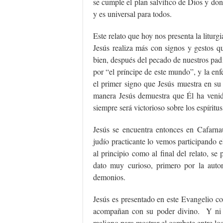
se cumple el plan salvífico de Dios y dond
y es universal para todos.
Este relato que hoy nos presenta la liturg
Jesús realiza más con signos y gestos qu
bien, después del pecado de nuestros pa
por “el príncipe de este mundo”, y la enf
el primer signo que Jesús muestra en su
manera Jesús demuestra que Él ha venido
siempre será victorioso sobre los espírit
Jesús se encuentra entonces en Cafarn
judío practicante lo vemos participando 
al principio como al final del relato, s
dato muy curioso, primero por la autor
demonios.
Jesús es presentado en este Evangelio co
acompañan con su poder divino. Y ni bi
maligno para mostrar el combate entre los 