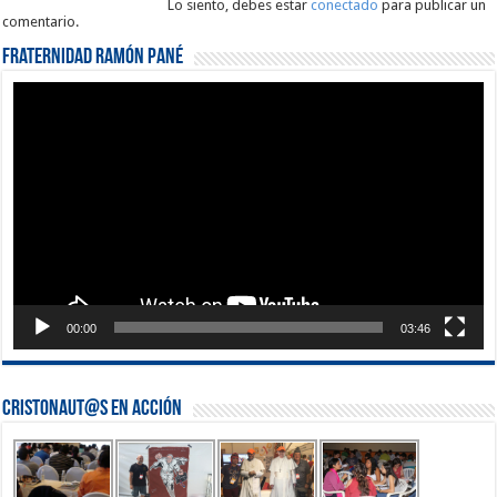
Lo siento, debes estar
conectado
para publicar un
comentario.
Fraternidad Ramón Pané
Reproductor
de
vídeo
00:00
03:46
Cristonaut@s en Acción