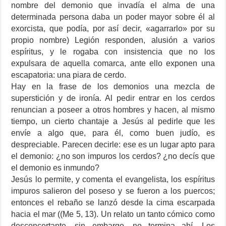
nombre del demonio que invadía el alma de una
determinada persona daba un poder mayor sobre él al
exorcista, que podía, por así decir, «agarrarlo» por su
propio nombre) Legión responden, alusión a varios
espíritus, y le rogaba con insistencia que no los
expulsara de aquella comarca, ante ello exponen una
escapatoria: una piara de cerdo.
Hay en la frase de los demonios una mezcla de
superstición y de ironía. Al pedir entrar en los cerdos
renuncian a poseer a otros hombres y hacen, al mismo
tiempo, un cierto chantaje a Jesús al pedirle que les
envíe a algo que, para él, como buen judío, es
despreciable. Parecen decirle: ese es un lugar apto para
el demonio: ¿no son impuros los cerdos? ¿no decís que
el demonio es inmundo?
Jesús lo permite, y comenta el evangelista, los espíritus
impuros salieron del poseso y se fueron a los puercos;
entonces el rebaño se lanzó desde la cima escarpada
hacia el mar ((Me 5, 13). Un relato un tanto cómico como
desconcertante, sin embargo, no termina ahí. Los