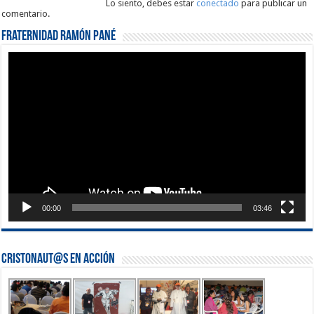
Lo siento, debes estar
conectado
para publicar un
comentario.
Fraternidad Ramón Pané
Reproductor
de
vídeo
00:00
03:46
Cristonaut@s en Acción