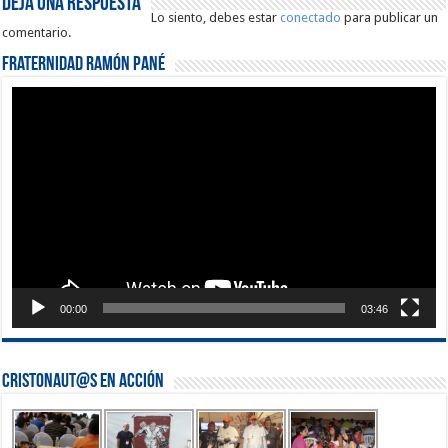
Deja una respuesta
Lo siento, debes estar
conectado
para publicar un
comentario.
Fraternidad Ramón Pané
Reproductor
de
vídeo
00:00
03:46
Cristonaut@s en Acción