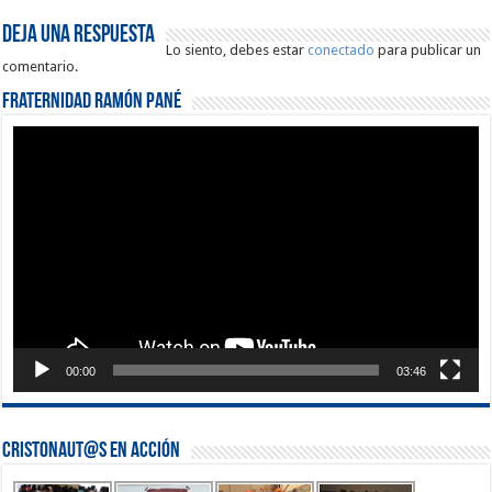
Deja una respuesta
Lo siento, debes estar
conectado
para publicar un
comentario.
Fraternidad Ramón Pané
Reproductor
de
vídeo
00:00
03:46
Cristonaut@s en Acción