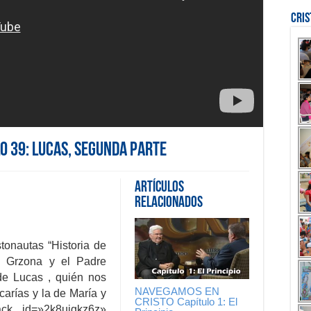
Cri
o 39: Lucas, segunda parte
Artículos
Relacionados
stonautas “Historia de
do Grzona y el Padre
e Lucas , quién nos
NAVEGAMOS EN
carías y la de María y
CRISTO Capítulo 1: El
k id=»2k8uigkz6z»