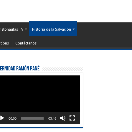
ristonautas TV
Historia de la Salvación
tions
Contáctanos
ternidad Ramón Pané
roductor
eo
00:00
03:46