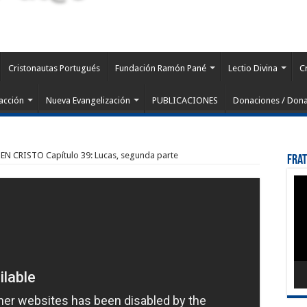
Cristonautas Portugués
Fundación Ramón Pané
Lectio Divina
C
acción
Nueva Evangelización
PUBLICACIONES
Donaciones / Dona
 CRISTO Capítulo 39: Lucas, segunda parte
Fra
Rep
de
víd