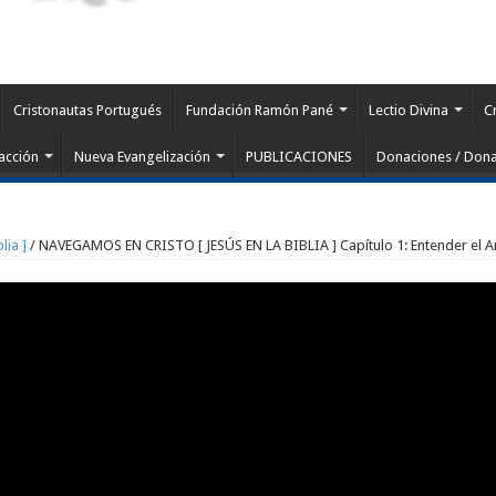
Cristonautas Portugués
Fundación Ramón Pané
Lectio Divina
C
acción
Nueva Evangelización
PUBLICACIONES
Donaciones / Dona
lia ]
/
NAVEGAMOS EN CRISTO [ JESÚS EN LA BIBLIA ] Capítulo 1: Entender el 