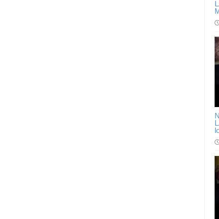
L
M
N
L
l