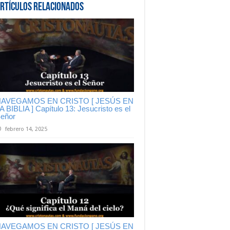
rtículos Relacionados
AVEGAMOS EN CRISTO [ JESÚS EN
A BIBLIA ] Capítulo 13: Jesucristo es el
eñor
febrero 14, 2025
AVEGAMOS EN CRISTO [ JESÚS EN