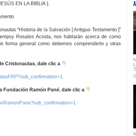
ESÚS EN LA BIBLIA ].
A
tamento
onautas “Historia de la Salvación [ Antiguo Testamento ]”
 Dempsy Rosales Acosta, nos hablarán acerca de como
 de forma general como debemos comprenderlo y otras
N
 Cristonautas, dale clic a
L
S
autasFRP?sub_confirmation=1
a Fundación Ramón Pané, dale clic a
ionRamonPane?sub_confirmation=1
N