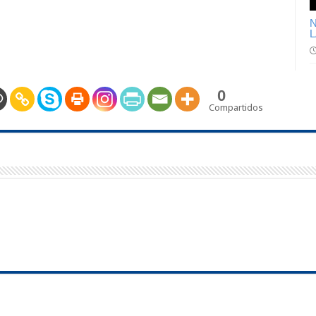
N
L
0
Compartidos