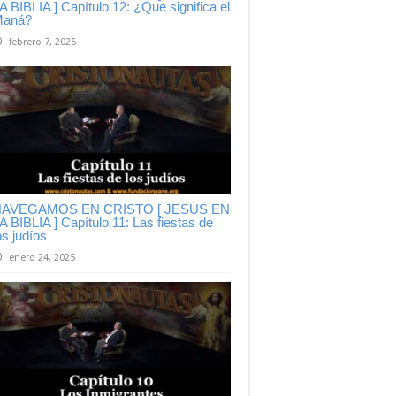
A BIBLIA ] Capítulo 12: ¿Que significa el
aná?
febrero 7, 2025
AVEGAMOS EN CRISTO [ JESÚS EN
A BIBLIA ] Capítulo 11: Las fiestas de
os judíos
enero 24, 2025