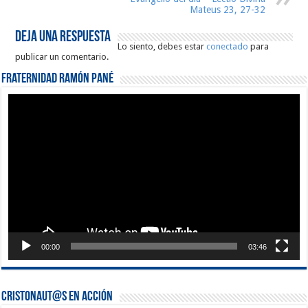
Mateus 23, 27-32
Deja una respuesta
Lo siento, debes estar
conectado
para
publicar un comentario.
Fraternidad Ramón Pané
Reproductor
de
vídeo
00:00
03:46
Cristonaut@s en Acción