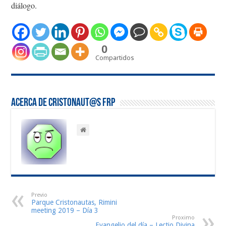
diálogo.
0
Compartidos
Acerca de Cristonaut@s FRP
Previo
Parque Cristonautas, Rimini
meeting 2019 – Día 3
Proximo
Evangelio del día – Lectio Divina