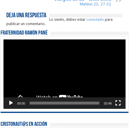
Mateus 23, 27-32
Deja una respuesta
Lo siento, debes estar
conectado
para
publicar un comentario.
Fraternidad Ramón Pané
Reproductor
de
vídeo
00:00
03:46
Cristonaut@s en Acción