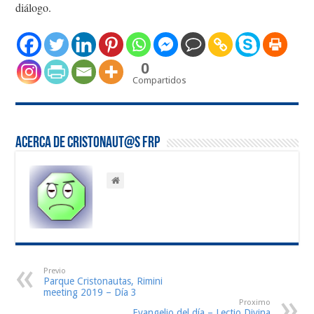
diálogo.
0
Compartidos
Acerca de Cristonaut@s FRP
Previo
Parque Cristonautas, Rimini
meeting 2019 – Día 3
Proximo
Evangelio del día – Lectio Divina