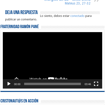
Mateus 23, 27-32
Deja una respuesta
Lo siento, debes estar
conectado
para
publicar un comentario.
Fraternidad Ramón Pané
Reproductor
de
vídeo
00:00
03:46
Cristonaut@s en Acción