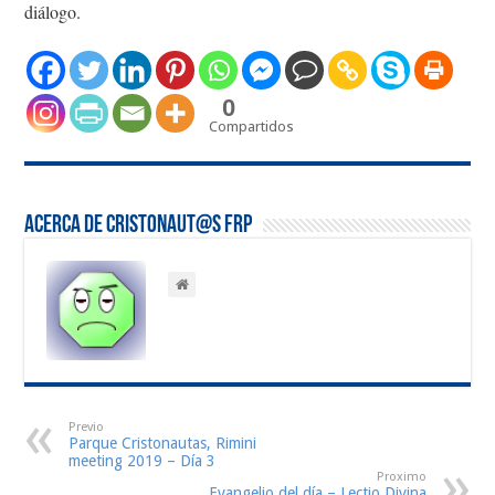
diálogo.
0
Compartidos
Acerca de Cristonaut@s FRP
Previo
Parque Cristonautas, Rimini
meeting 2019 – Día 3
Proximo
Evangelio del día – Lectio Divina