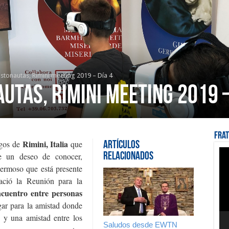
stonautas, Rimini meeting 2019 – Día 4
utas, Rimini meeting 2019 –
Fra
Rimini, Italia
igos de
que
Artículos
Rep
ce un deseo de conocer,
Relacionados
de
víd
hermoso que está presente
ació la Reunión para la
uentro entre personas
ar para la amistad donde
n y una amistad entre los
Saludos desde EWTN