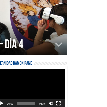
 Día 4
ternidad Ramón Pané
roductor
eo
00:00
03:46