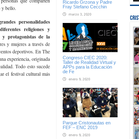
 personas que comparten
Ricardo Grzona y Padre
Fray Stefano Cecchin
 y bello.
marzo 3, 2020
Cri
grandes personalidades
diferentes religiones y
as y protagonistas de la
es y mujeres a través de
eventos deportivos. En The
Congreso CIEC 2020:
una experiencia, originada
Taller de Realidad Virtual y
realidad. Todo esto sucede
APPs para la Educación
de Fe
ar el festival cultural más
enero 9, 2020
Parque Cristonautas en
FEF – ENC 2019
enero 9, 2020