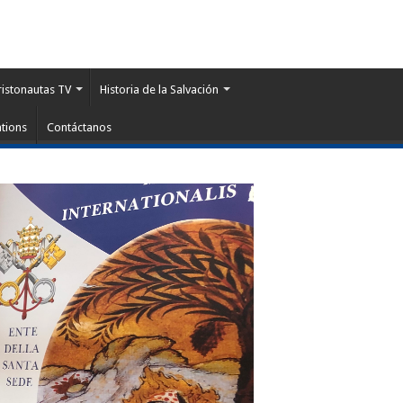
ristonautas TV
Historia de la Salvación
tions
Contáctanos