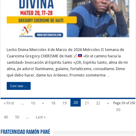
Lectio Divina Miercoles 4 de Marzo de 2026 Miércoles II Semana de
Cuaresma Gregory CHERISME de Haiti
«En el camino hacia la
santidad» Invocación al Espíritu Santo «¡Oh, Espíritu Santo, alma de mi
alma, ¡te adoro! Ilumíname, guíame, fortaléceme, consuélame. Dime
qué debo hacer, dame tus órdenes. Prometo someterme …
Leer mas ...
20
« First
...
10
«
18
19
21
22
»
Page 20 of 292
30
40
50
...
Last »
Fraternidad Ramón Pané