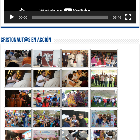
00:00
03:46
Cristonaut@s en Acción