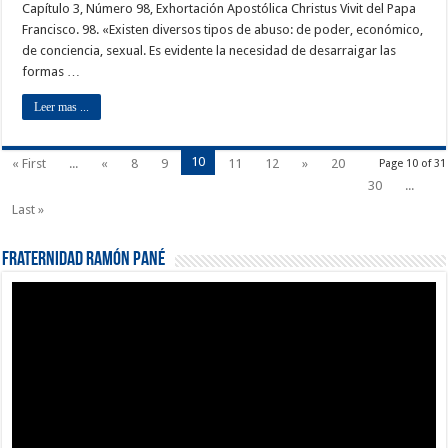
Capítulo 3, Número 98, Exhortación Apostólica Christus Vivit del Papa
Francisco. 98. «Existen diversos tipos de abuso: de poder, económico,
de conciencia, sexual. Es evidente la necesidad de desarraigar las
formas …
Leer mas ...
10
« First
...
«
8
9
11
12
»
20
Page 10 of 31
30
...
Last »
Fraternidad Ramón Pané
Reproductor
de
vídeo