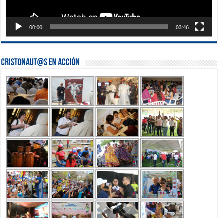
00:00
03:46
Cristonaut@s en Acción