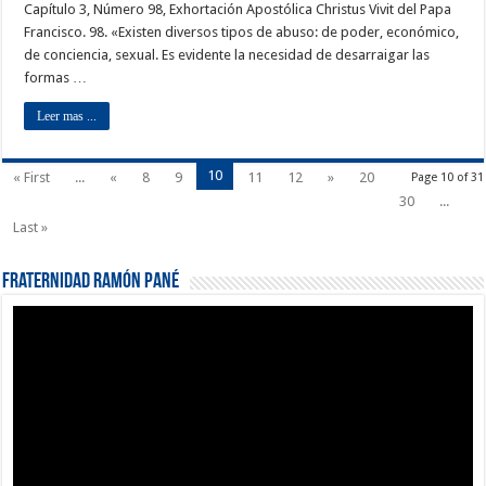
Capítulo 3, Número 98, Exhortación Apostólica Christus Vivit del Papa
Francisco. 98. «Existen diversos tipos de abuso: de poder, económico,
de conciencia, sexual. Es evidente la necesidad de desarraigar las
formas …
Leer mas ...
10
« First
...
«
8
9
11
12
»
20
Page 10 of 31
30
...
Last »
Fraternidad Ramón Pané
Reproductor
de
vídeo