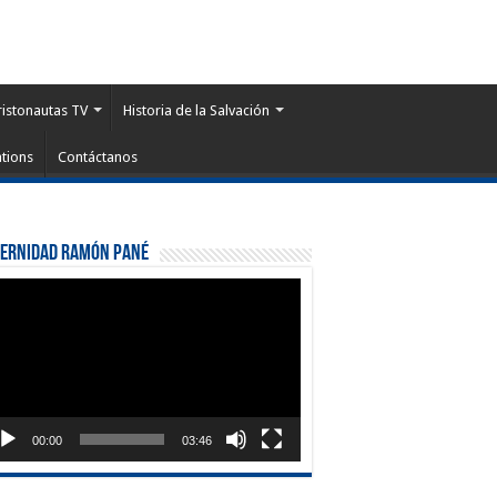
ristonautas TV
Historia de la Salvación
tions
Contáctanos
ternidad Ramón Pané
roductor
eo
00:00
03:46