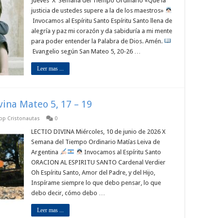
Jueves X Semana del Tiempo Ordinario «Que la
justicia de ustedes supere a la de los maestros»
Invocamos al Espíritu Santo Espíritu Santo llena de
alegría y paz mi corazón y da sabiduría a mi mente
para poder entender la Palabra de Dios. Amén.
Evangelio según San Mateo 5, 20-26 …
Leer mas ...
ivina Mateo 5, 17 – 19
app Cristonautas
0
LECTIO DIVINA Miércoles, 10 de junio de 2026 X
Semana del Tiempo Ordinario Matías Leiva de
Argentina
Invocamos al Espíritu Santo
ORACION AL ESPIRITU SANTO Cardenal Verdier
Oh Espíritu Santo, Amor del Padre, y del Hijo,
Inspírame siempre lo que debo pensar, lo que
debo decir, cómo debo …
Leer mas ...