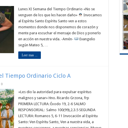
Lunes XI Semana del Tiempo Ordinario «No se
venguen de los que les hacen daño»
Invocamos
al Espíritu Santo Espíritu Santo ven a estos
momentos donde nos disponemos de corazón y
mente para escuchar el mensaje de Dios y ponerlo
en acción en nuestra vida. -Amén-
Evangelio
según Mateo 5, …
Leer mas ...
el Tiempo Ordinario Ciclo A
0
«Les dio la autoridad para expulsar espíritus
malignos y sanar» Hno. Ricardo Grzona, frp
PRIMERA LECTURA: Éxodo 19, 2-6 SALMO
RESPONSORIAL: Salmo 100(99),2.3.5 SEGUNDA
LECTURA: Romanos 5, 6-11 Invocación al Espíritu
Santo: Ven Espíritu Santo, Ven a nuestra vida, a
nuestros corazones, a nuestras conciencias. Mueve