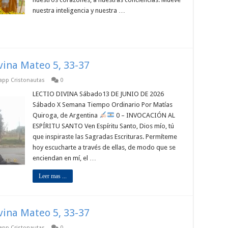
nuestra inteligencia y nuestra …
ivina Mateo 5, 33-37
sapp Cristonautas
0
LECTIO DIVINA Sábado13 DE JUNIO DE 2026
Sábado X Semana Tiempo Ordinario Por Matías
Quiroga, de Argentina
0 – INVOCACIÓN AL
ESPÍRITU SANTO Ven Espíritu Santo, Dios mío, tú
que inspiraste las Sagradas Escrituras. Permíteme
hoy escucharte a través de ellas, de modo que se
enciendan en mí, el …
Leer mas ...
ivina Mateo 5, 33-37
sapp Cristonautas
0