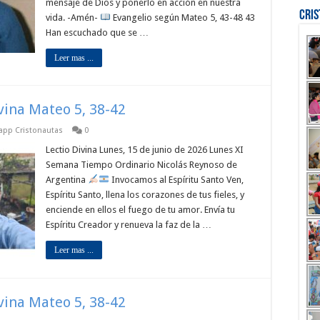
mensaje de Dios y ponerlo en acción en nuestra
Cri
vida. -Amén-
Evangelio según Mateo 5, 43-48 43
Han escuchado que se …
Leer mas ...
ivina Mateo 5, 38-42
sapp Cristonautas
0
Lectio Divina Lunes, 15 de junio de 2026 Lunes XI
Semana Tiempo Ordinario Nicolás Reynoso de
Argentina
Invocamos al Espíritu Santo Ven,
Espíritu Santo, llena los corazones de tus fieles, y
enciende en ellos el fuego de tu amor. Envía tu
Espíritu Creador y renueva la faz de la …
Leer mas ...
ivina Mateo 5, 38-42