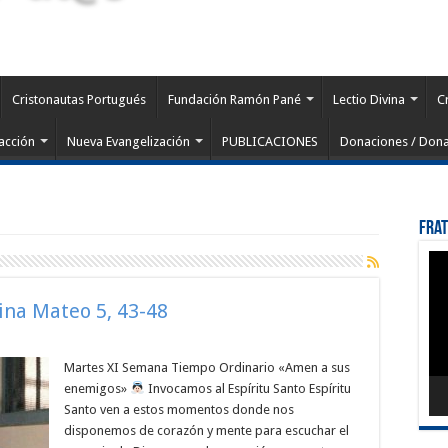
Cristonautas Portugués
Fundación Ramón Pané
Lectio Divina
C
acción
Nueva Evangelización
PUBLICACIONES
Donaciones / Dona
Fra
Rep
de
víd
vina Mateo 5, 43-48
Martes XI Semana Tiempo Ordinario «Amen a sus
enemigos»
Invocamos al Espíritu Santo Espíritu
Santo ven a estos momentos donde nos
disponemos de corazón y mente para escuchar el