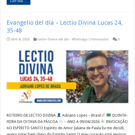
Leer mas ...
Evangelio del día – Lectio Divina Lucas 24,
35-48
abril 8, 2026
Lectio Divina del día - Whatsapp Cristonautas
0
ROTEIRO DE LECTIO DIVINA
Adriano Lopes – Brasil
QUINTA-
FEIRA DA OITAVA DA PÁSCOA
– ANO A 09/04/2026
INVOCAÇÃO
AO ESPÍRITO SANTO Espírito de Amor Juliana de Paula Eu me decidi,
quero estar bem cheio do Espírito Santo O meu coração está ansioso