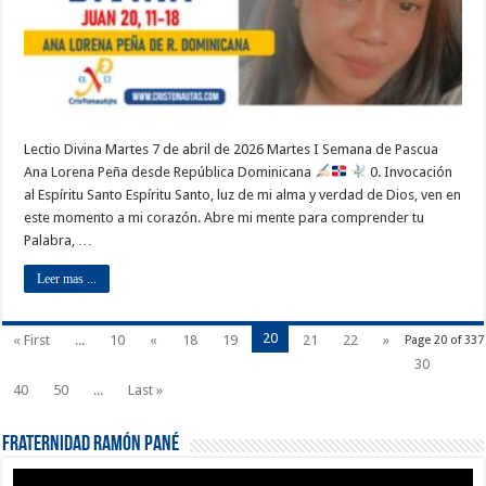
Lectio Divina Martes 7 de abril de 2026 Martes I Semana de Pascua
Ana Lorena Peña desde República Dominicana
0. Invocación
al Espíritu Santo Espíritu Santo, luz de mi alma y verdad de Dios, ven en
este momento a mi corazón. Abre mi mente para comprender tu
Palabra, …
Leer mas ...
20
« First
...
10
«
18
19
21
22
»
Page 20 of 337
30
40
50
...
Last »
Fraternidad Ramón Pané
Reproductor