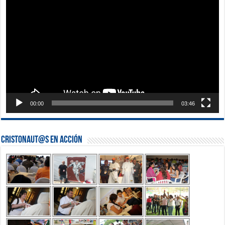
de
vídeo
00:00
03:46
Cristonaut@s en Acción