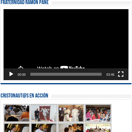
Fraternidad Ramón Pané
Reproductor
de
vídeo
00:00
03:46
Cristonaut@s en Acción