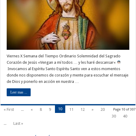
Viernes X Semana del Tiempo Ordinario Solemnidad del Sagrado
Corazón de Jesús «Vengan a mí todos … y les haré descansar«
Invocamos al Espíritu Santo Espíritu Santo ven a estos momentos
donde nos disponemos de corazón y mente para escuchar el mensaje
de Dios y ponerlo en acción en nuestra …
Leer mas ...
10
« First
...
«
8
9
11
12
»
20
Page 10 of 307
30
40
...
Last »