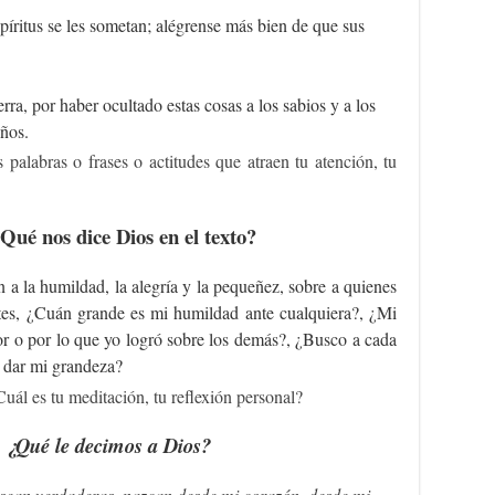
píritus se les sometan; alégrense más bien de que sus
erra, por haber ocultado estas cosas a los sabios y a los
eños.
 palabras o frases o actitudes que atraen tu atención, tu
¿Qué nos dice Dios en el texto?
n a la humildad, la alegría y la pequeñez, sobre a quienes
ntes, ¿Cuán grande es mi humildad ante cualquiera?, ¿Mi
ñor o por lo que yo logró sobre los demás?, ¿Busco a cada
 dar mi grandeza?
Cuál es tu meditación, tu reflexión personal?
, ¿Qué le decimos a Dios?
 sean verdaderas, nazcan desde mi corazón, desde mi