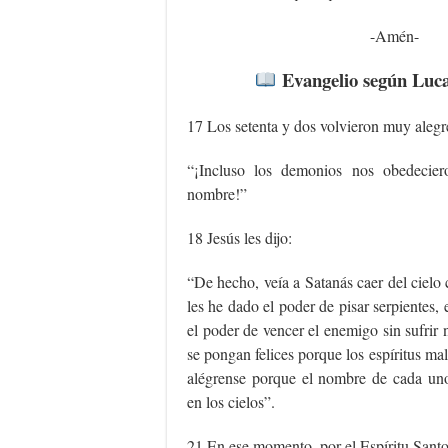
-Amén-
Evangelio según Luca
17 Los setenta y dos volvieron muy alegre
“¡Incluso los demonios nos obedecie
nombre!”
18 Jesús les dijo:
“De hecho, veía a Satanás caer del ciel
les he dado el poder de pisar serpientes,
el poder de vencer el enemigo sin sufrir
se pongan felices porque los espíritus ma
alégrense porque el nombre de cada uno 
en los cielos”.
21 En ese momento, por el Espíritu Santo,