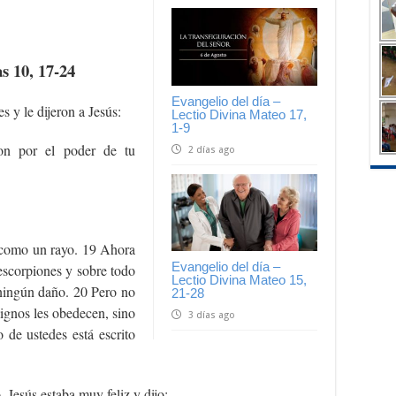
s 10, 17-24
Evangelio del día –
s y le dijeron a Jesús:
Lectio Divina Mateo 17,
1-9
ron por el poder de tu
2 días ago
o como un rayo. 19 Ahora
Evangelio del día –
 escorpiones y sobre todo
Lectio Divina Mateo 15,
 ningún daño. 20 Pero no
21-28
lignos les obedecen, sino
3 días ago
de ustedes está escrito
 Jesús estaba muy feliz y dijo: