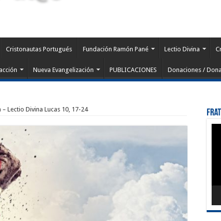
Cristonautas Portugués
Fundación Ramón Pané
Lectio Divina
C
acción
Nueva Evangelización
PUBLICACIONES
Donaciones / Dona
 – Lectio Divina Lucas 10, 17-24
Fra
Rep
de
víd