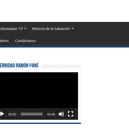
ristonautas TV
Historia de la Salvación
tions
Contáctanos
ternidad Ramón Pané
roductor
eo
00:00
03:46