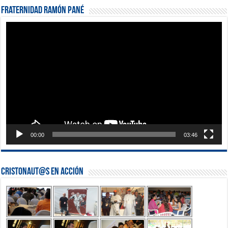
Fraternidad Ramón Pané
Reproductor
de
vídeo
00:00
03:46
Cristonaut@s en Acción