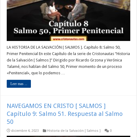
LA HISTORIA DE LA SALVACIÓN [ SALMOS ]. Capítulo 8: Salmo 50,
Primer Penitencial En este Capítulo de la serie de Cristonautas “Historia
de la Salvación [ Salmos ]” Dirigido por Ricardo Grzona y Verónica
Talamé, nos hablan del Salmo 50, Primer momento de un proceso
«Penitencial», que lo podemos …
Leer mas ...
NAVEGAMOS EN CRISTO [ SALMOS ]
Capítulo 9: Salmo 51. Respuesta al Salmo
50
diciembre 4, 2023
Historia de la Salvación [ Salmos ]
0