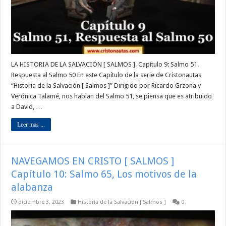
LA HISTORIA DE LA SALVACIÓN [ SALMOS ]. Capítulo 9: Salmo 51.
Respuesta al Salmo 50 En este Capítulo de la serie de Cristonautas
“Historia de la Salvación [ Salmos ]” Dirigido por Ricardo Grzona y
Verónica Talamé, nos hablan del Salmo 51, se piensa que es atribuido
a David, …
Leer mas ...
NAVEGAMOS EN CRISTO [ SALMOS ]
Capítulo 10: Salmo 65, Los motivos de la
alabanza
diciembre 3, 2023
Historia de la Salvación [ Salmos ]
0