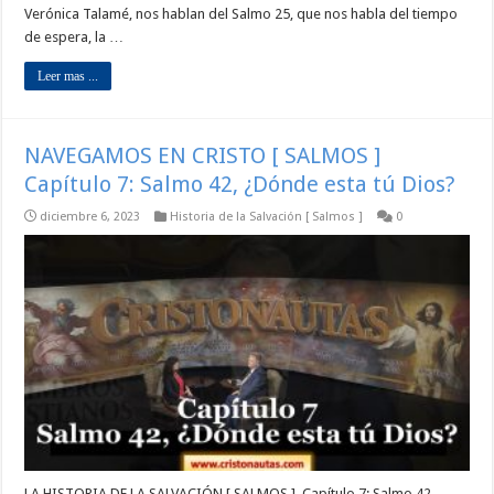
Verónica Talamé, nos hablan del Salmo 25, que nos habla del tiempo
de espera, la …
Leer mas ...
NAVEGAMOS EN CRISTO [ SALMOS ]
Capítulo 7: Salmo 42, ¿Dónde esta tú Dios?
diciembre 6, 2023
Historia de la Salvación [ Salmos ]
0
LA HISTORIA DE LA SALVACIÓN [ SALMOS ]. Capítulo 7: Salmo 42,