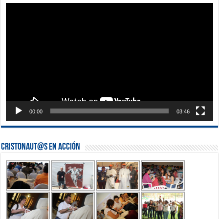
Reproductor
de
vídeo
00:00
03:46
Cristonaut@s en Acción