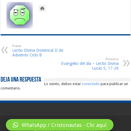
Previo
Lectio Divina Dominical II de
Adviento Ciclo B
Proximo
Evangelio del día – Lectio Divina
Lucas 5, 17-26
Deja una respuesta
Lo siento, debes estar
conectado
para publicar un
comentario.
WhatsApp / Cristonautas - Clic aquí
© Copyright 2026, All Rights Reserved