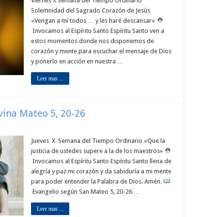
Viernes X Semana del Tiempo Ordinario
Solemnidad del Sagrado Corazón de Jesús
«Vengan a mí todos … y les haré descansar«
Invocamos al Espíritu Santo Espíritu Santo ven a
estos momentos donde nos disponemos de
corazón y mente para escuchar el mensaje de Dios
y ponerlo en acción en nuestra …
Leer mas ...
ivina Mateo 5, 20-26
Jueves X Semana del Tiempo Ordinario «Que la
justicia de ustedes supere a la de los maestros»
Invocamos al Espíritu Santo Espíritu Santo llena de
alegría y paz mi corazón y da sabiduría a mi mente
para poder entender la Palabra de Dios. Amén.
Evangelio según San Mateo 5, 20-26 …
Leer mas ...