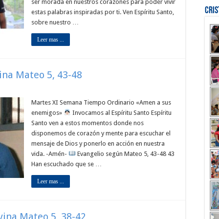
ser morada en nuestros corazones para poder vivir
Cri
estas palabras inspiradas por ti. Ven Espíritu Santo,
sobre nuestro …
Leer mas ...
vina Mateo 5, 43-48
Martes XI Semana Tiempo Ordinario «Amen a sus
enemigos»
Invocamos al Espíritu Santo Espíritu
Santo ven a estos momentos donde nos
disponemos de corazón y mente para escuchar el
mensaje de Dios y ponerlo en acción en nuestra
vida. -Amén-
Evangelio según Mateo 5, 43-48 43
Han escuchado que se …
Leer mas ...
ivina Mateo 5, 38-42