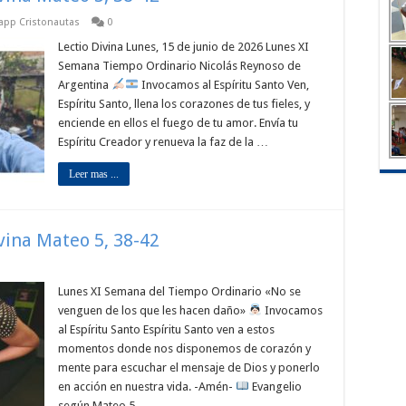
sapp Cristonautas
0
Lectio Divina Lunes, 15 de junio de 2026 Lunes XI
Semana Tiempo Ordinario Nicolás Reynoso de
Argentina
Invocamos al Espíritu Santo Ven,
Espíritu Santo, llena los corazones de tus fieles, y
enciende en ellos el fuego de tu amor. Envía tu
Espíritu Creador y renueva la faz de la …
Leer mas ...
ivina Mateo 5, 38-42
Lunes XI Semana del Tiempo Ordinario «No se
venguen de los que les hacen daño»
Invocamos
al Espíritu Santo Espíritu Santo ven a estos
momentos donde nos disponemos de corazón y
mente para escuchar el mensaje de Dios y ponerlo
en acción en nuestra vida. -Amén-
Evangelio
según Mateo 5, …