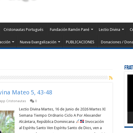
Cristonautas Portugués
Fundación Ramón Pané
Lectio Divina
C
acción
Nueva Evangelización
PUBLICACIONES
Donaciones / Dona
Fra
Rep
de
víd
ivina Mateo 5, 43-48
sapp Cristonautas
0
Lectio Divina Martes, 16 de Junio de 2026 Martes XI
Semana Tiempo Ordnario Ciclo A Por Alexander
Alcántara, República Dominicana
Invocación
al Espíritu Santo Ven Espíritu Santo de Dios, ven a