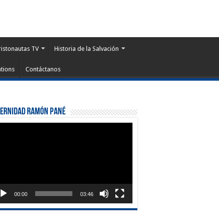
ristonautas TV
Historia de la Salvación
tions
Contáctanos
ternidad Ramón Pané
roductor
eo
00:00
03:46