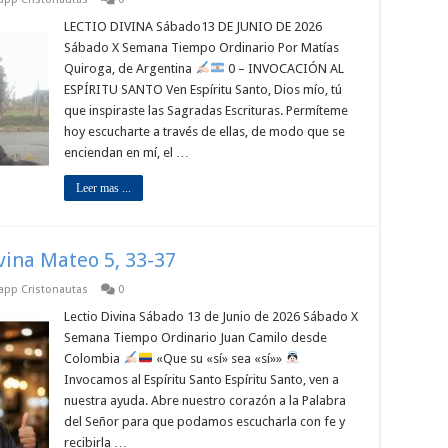
LECTIO DIVINA Sábado13 DE JUNIO DE 2026
Sábado X Semana Tiempo Ordinario Por Matías
Quiroga, de Argentina
0 – INVOCACIÓN AL
ESPÍRITU SANTO Ven Espíritu Santo, Dios mío, tú
que inspiraste las Sagradas Escrituras. Permíteme
hoy escucharte a través de ellas, de modo que se
enciendan en mí, el …
Leer mas ...
ivina Mateo 5, 33-37
sapp Cristonautas
0
Lectio Divina Sábado 13 de Junio de 2026 Sábado X
Semana Tiempo Ordinario Juan Camilo desde
Colombia
«Que su «sí» sea «sí»»
Invocamos al Espíritu Santo Espíritu Santo, ven a
nuestra ayuda. Abre nuestro corazón a la Palabra
del Señor para que podamos escucharla con fe y
recibirla …