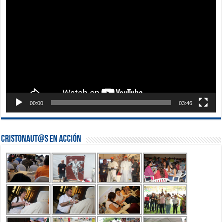
de
vídeo
00:00
03:46
Cristonaut@s en Acción