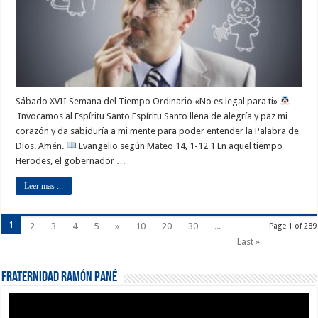
Sábado XVII Semana del Tiempo Ordinario «No es legal para ti»
Invocamos al Espíritu Santo Espíritu Santo llena de alegría y paz mi
corazón y da sabiduría a mi mente para poder entender la Palabra de
Dios. Amén.
Evangelio según Mateo 14, 1-12 1 En aquel tiempo
Herodes, el gobernador …
Leer mas ...
1
2
3
4
5
»
10
20
30
...
Page 1 of 289
Last »
Fraternidad Ramón Pané
Reproductor
de