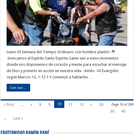
Lunes IX Semana del Tiempo Ordinario «Un hombre plantó»
Invocamos al Espíritu Santo Espíritu Santo ven a estos momentos
donde nos disponemos de corazón y mente para escuchar el mensaje
de Dios y ponerlo en acción en nuestra vida. -Amén-
Evangelio
según Marcos 12, 1-12 1 Y comenzó a hablarles …
Leer mas ...
10
« First
...
«
8
9
11
12
»
20
Page 10 of 289
30
40
...
Last »
Fraternidad Ramón Pané