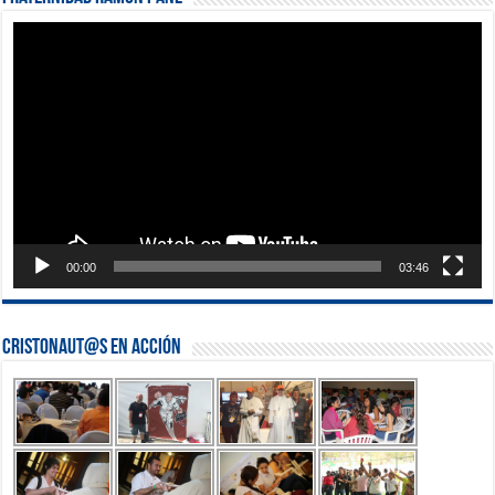
Reproductor
de
vídeo
00:00
03:46
Cristonaut@s en Acción