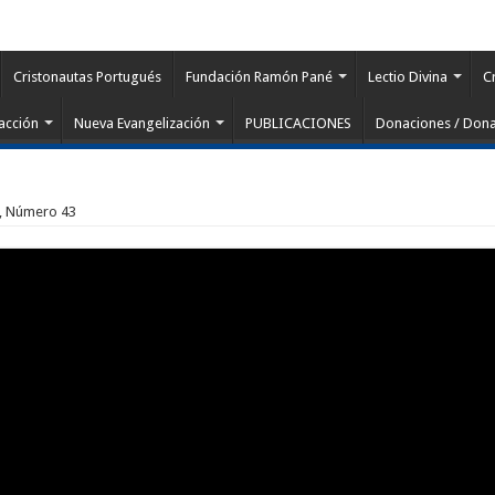
Cristonautas Portugués
Fundación Ramón Pané
Lectio Divina
C
acción
Nueva Evangelización
PUBLICACIONES
Donaciones / Dona
 2, Número 43