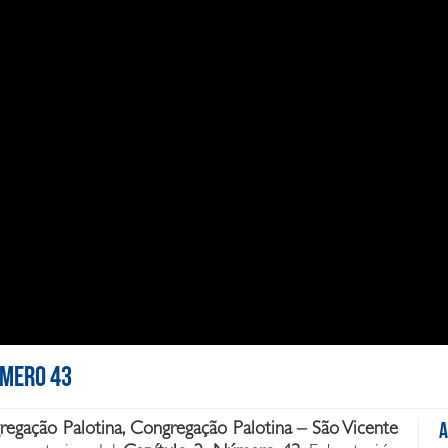
úmero 43
ngregação Palotina, Congregação Palotina – São Vicente
A