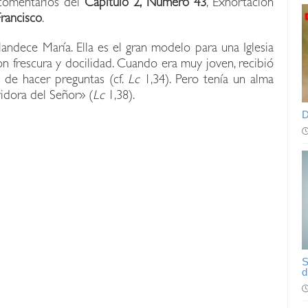
comentarios del
Capítulo 2, Número 43
, Exhortación
rancisco
.
plandece María. Ella es el gran modelo para una Iglesia
on frescura y docilidad. Cuando era muy joven, recibió
ó de hacer preguntas (cf.
Lc
1,34). Pero tenía un alma
vidora del Señor» (
Lc
1,38).
D
S
d