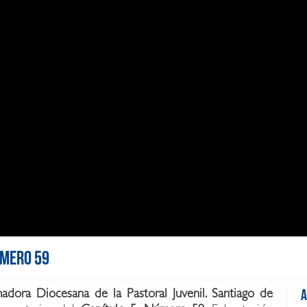
úmero 59
madora Diocesana de la Pastoral Juvenil. Santiago de
A