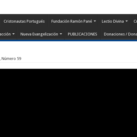
Cristonautas Portugués
Fundación Ramón Pané
Lectio Divina
C
acción
Nueva Evangelización
PUBLICACIONES
Donaciones / Dona
 2, Número 59