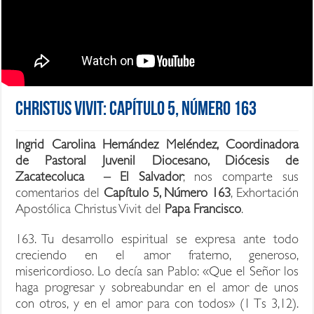
Christus Vivit: Capítulo 5, Número 163
Ingrid Carolina Hernández Meléndez, Coordinadora
de Pastoral Juvenil Diocesano, Diócesis de
Zacatecoluca – El Salvador
; nos comparte sus
comentarios del
Capítulo 5, Número 163
, Exhortación
Apostólica Christus Vivit del
Papa Francisco
.
163. Tu desarrollo espiritual se expresa ante todo
creciendo en el amor fraterno, generoso,
misericordioso. Lo decía san Pablo: «Que el Señor los
haga progresar y sobreabundar en el amor de unos
con otros, y en el amor para con todos» (1 Ts 3,12).