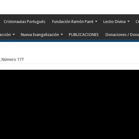
Cristonautas Portugués
Fundación Ramón Pané
Lectio Divina
C
acción
Nueva Evangelización
PUBLICACIONES
Donaciones / Dona
 5, Número 177