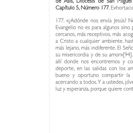
de Asís, Diócesis de San Miguel
Capítulo 5, Número 177
, Exhortaci
177. «¿Adónde nos envía Jesús? No 
Evangelio no es para algunos sino
cercanos, más receptivos, más acog
a Cristo a cualquier ambiente, hast
más lejano, más indiferente. El Señ
su misericordia y de su amor»[94].
allí donde nos encontremos y con
deporte, en las salidas con los am
bueno y oportuno compartir la a
acercando a todos. Y a ustedes, jó
luz y esperanza, porque quiere cont