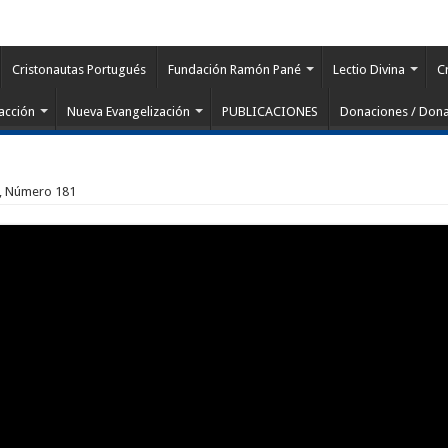
Cristonautas Portugués
Fundación Ramón Pané
Lectio Divina
C
acción
Nueva Evangelización
PUBLICACIONES
Donaciones / Dona
 6, Número 181