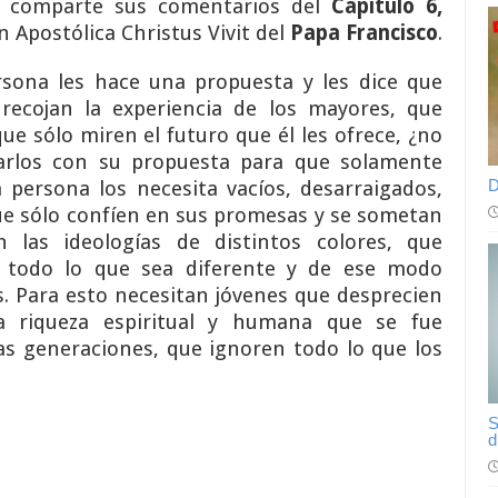
s comparte sus comentarios del
Capítulo 6,
n Apostólica Christus Vivit del
Papa Francisco
.
rsona les hace una propuesta y les dice que
 recojan la experiencia de los mayores, que
ue sólo miren el futuro que él les ofrece, ¿no
parlos con su propuesta para que solamente
D
a persona los necesita vacíos, desarraigados,
ue sólo confíen en sus promesas y se sometan
n las ideologías de distintos colores, que
) todo lo que sea diferente y de ese modo
s. Para esto necesitan jóvenes que desprecien
la riqueza espiritual y humana que se fue
las generaciones, que ignoren todo lo que los
S
d