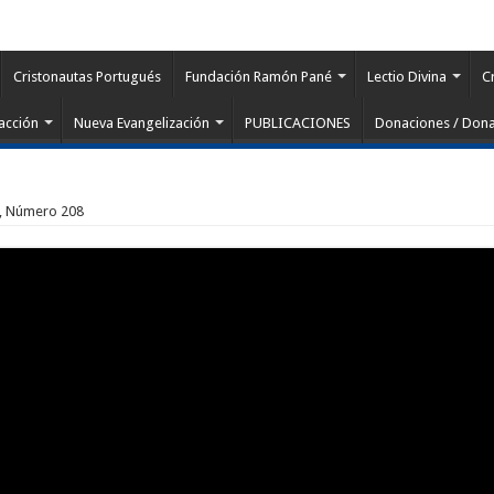
Cristonautas Portugués
Fundación Ramón Pané
Lectio Divina
C
acción
Nueva Evangelización
PUBLICACIONES
Donaciones / Dona
 7, Número 208