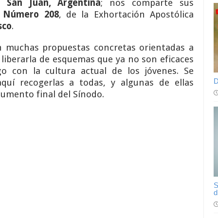
e San Juan
,
Argentina
; nos comparte sus
, Número 208
, de la Exhortación Apostólica
sco
.
on muchas propuestas concretas orientadas a
a liberarla de esquemas que ya no son eficaces
o con la cultura actual de los jóvenes. Se
D
uí recogerlas a todas, y algunas de ellas
umento final del Sínodo.
S
d