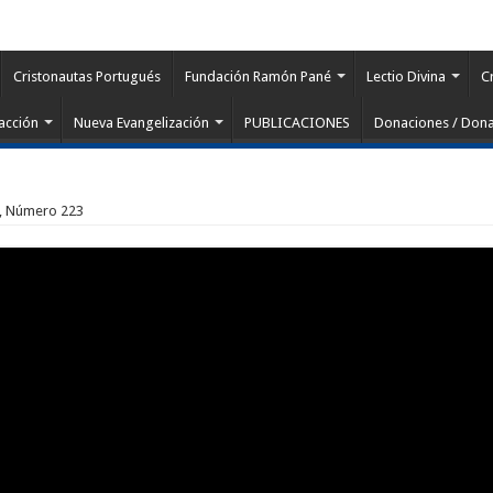
Cristonautas Portugués
Fundación Ramón Pané
Lectio Divina
C
acción
Nueva Evangelización
PUBLICACIONES
Donaciones / Dona
 7, Número 223