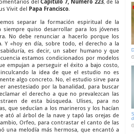
comentarios del
Capítulo 7, Número 223
, de la
us Vivit del
Papa Francisco
.
emos separar la formación espiritual de la
ia siempre quiso desarrollar para los jóvenes
ura. No debe renunciar a hacerlo porque los
a. Y «hoy en día, sobre todo, el derecho a la
D
a sabiduría, es decir, un saber humano y que
ecuencia estamos condicionados por modelos
que empujan a perseguir el éxito a bajo costo,
, inculcando la idea de que el estudio no es
ente algo concreto. No, el estudio sirve para
er anestesiado por la banalidad, para buscar
reclamar el derecho a que no prevalezcan las
straen de esta búsqueda. Ulises, para no
nas, que seducían a los marineros y los hacían
S
se ató al árbol de la nave y tapó las orejas de
d
ambio, Orfeo, para contrastar el canto de las
tonó una melodía más hermosa, que encantó a