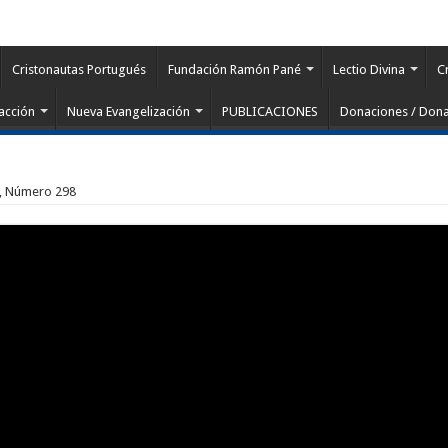
Cristonautas Portugués
Fundación Ramón Pané
Lectio Divina
C
acción
Nueva Evangelización
PUBLICACIONES
Donaciones / Dona
 9, Número 298