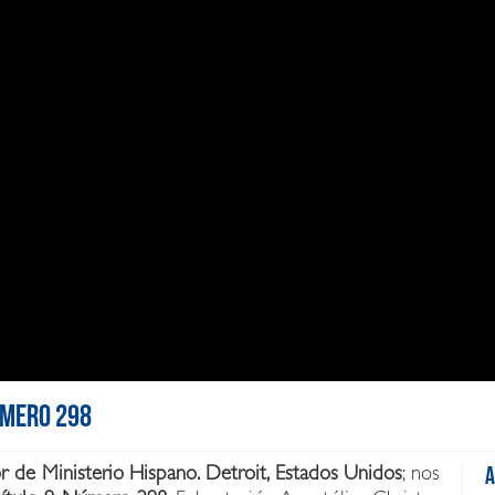
Número 298
r de Ministerio Hispano
.
Detroit
,
Estados Unidos
; nos
A