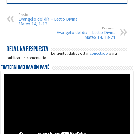
Previo
Evangelio del día – Lectio Divina
Mateo 14, 1-12
Proximo
Evangelio del día – Lectio Divina
Mateo 14, 13-21
Deja una respuesta
Lo siento, debes estar
conectado
para
publicar un comentario.
Fraternidad Ramón Pané
Reproductor
de
vídeo