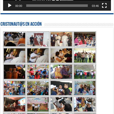
00:00
03:46
Cristonaut@s en Acción