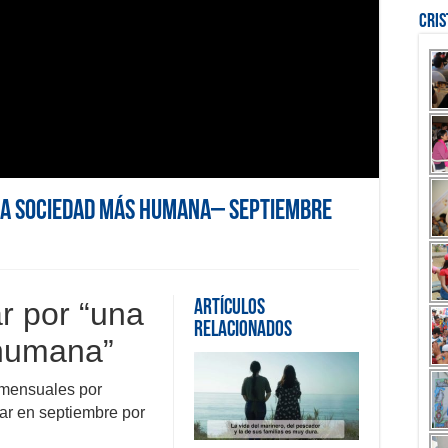
Cri
una sociedad más humana– Septiembre
r por “una
Artículos
Relacionados
humana”
 mensuales por
ar en septiembre por