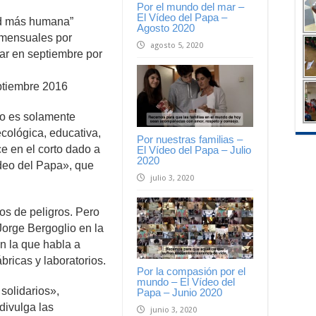
Por el mundo del mar –
El Vídeo del Papa –
ad más humana”
Agosto 2020
 mensuales por
agosto 5, 2020
ar en septiembre por
ptiembre 2016
no es solamente
cológica, educativa,
Por nuestras familias –
e en el corto dado a
El Vídeo del Papa – Julio
2020
ideo del Papa», que
julio 3, 2020
s de peligros. Pero
orge Bergoglio en la
n la que habla a
ricas y laboratorios.
Por la compasión por el
mundo – El Vídeo del
solidarios»,
Papa – Junio 2020
divulga las
junio 3, 2020