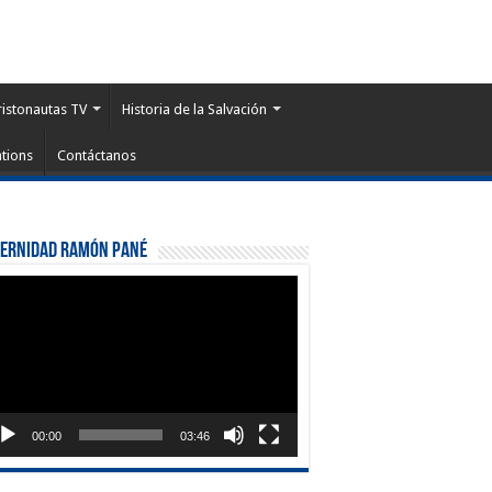
ristonautas TV
Historia de la Salvación
tions
Contáctanos
ternidad Ramón Pané
roductor
eo
00:00
03:46