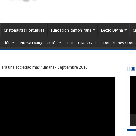
Cristonautas Portugués
Fundación Ramón Pané
Lectio Divina
C
acción
Nueva Evangelización
PUBLICACIONES
Donaciones / Dona
– Para una sociedad más humana– Septiembre 2016
Fra
Rep
de
víd