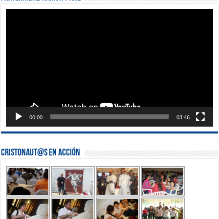
Reproductor
de
vídeo
00:00
03:46
Cristonaut@s en Acción