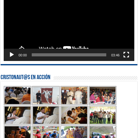
00:00
03:46
Cristonaut@s en Acción