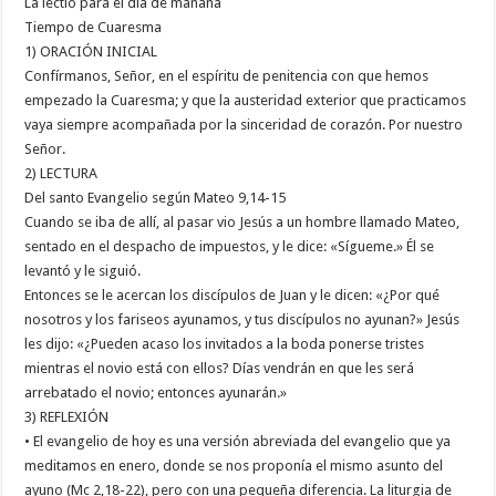
La lectio para el día de mañana
Tiempo de Cuaresma
1) ORACIÓN INICIAL
Confírmanos, Señor, en el espíritu de penitencia con que hemos
empezado la Cuaresma; y que la austeridad exterior que practicamos
vaya siempre acompañada por la sinceridad de corazón. Por nuestro
Señor.
2) LECTURA
Del santo Evangelio según Mateo 9,14-15
Cuando se iba de allí, al pasar vio Jesús a un hombre llamado Mateo,
sentado en el despacho de impuestos, y le dice: «Sígueme.» Él se
levantó y le siguió.
Entonces se le acercan los discípulos de Juan y le dicen: «¿Por qué
nosotros y los fariseos ayunamos, y tus discípulos no ayunan?» Jesús
les dijo: «¿Pueden acaso los invitados a la boda ponerse tristes
mientras el novio está con ellos? Días vendrán en que les será
arrebatado el novio; entonces ayunarán.»
3) REFLEXIÓN
• El evangelio de hoy es una versión abreviada del evangelio que ya
meditamos en enero, donde se nos proponía el mismo asunto del
ayuno (Mc 2,18-22), pero con una pequeña diferencia. La liturgia de