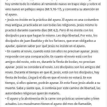
hoy omite todo lo relativo al remiendo nuevo en trapo viejo y sobre el
vino nuevo en pellejos viejos (Mt 9,16-17), y concentra su atención en
el ayuno.
• Jesús no insiste en la práctica del ayuno. El ayuno es una costumbre
muy antigua, practicada en casi todas las religiones. Jesús mismo lo
practicó durante cuarenta días (Mt 4,2). Pero él no insiste con los
discípulos para que hagan lo mismo. Les deja libertad. Por esto, los
discípulos de Juan Bautista y de los fariseos, que eran obligados a
ayudar, quieren saber por qué Jesús no insiste en el ayuno.
• En cuanto al novio, cuando está con ellos no precisan ayunar. Jesús
responde con una comparación. En cuanto el novio está con los
amigos del novio, esto es, durante la fiesta de bodas, no precisan
ayunar. Jesús se considera el novio. Los discípulos son los amigos del
novio. Durante el tiempo en que él, Jesús, está con los discípulos, hay
fiesta de bodas. Llegará el día en que el novio no estará. En ese
tiempo, si ellos quieren, podrán ayunar. En esta frase Jesús alude a su
muerte. Sabe y siente que, si continúa por este camino de libertad, las
autoridades religiosas querrán matarlo.
• El ayuno y la abstinencia de la carne son prácticas universales y bien
actuales. Los musulmanes tienen el ayuno del mes de Ramadán,