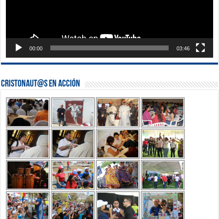
00:00
03:46
Cristonaut@s en Acción