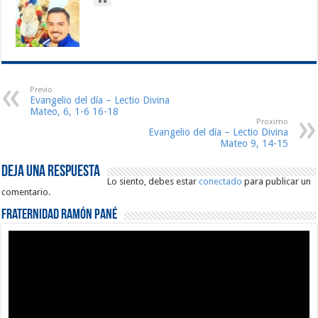
Previo
Evangelio del día – Lectio Divina
Mateo, 6, 1-6 16-18
Proximo
Evangelio del día – Lectio Divina
Mateo 9, 14-15
Deja una respuesta
Lo siento, debes estar
conectado
para publicar un
comentario.
Fraternidad Ramón Pané
Reproductor
de
vídeo