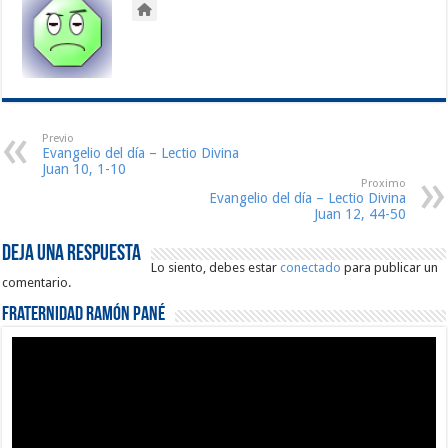
Previo
Evangelio del día – Lectio Divina
Juan 10, 1-10
Proximo
Evangelio del día – Lectio Divina
Juan 12, 44-50
Deja una respuesta
Lo siento, debes estar
conectado
para publicar un
comentario.
Fraternidad Ramón Pané
Reproductor
de
vídeo