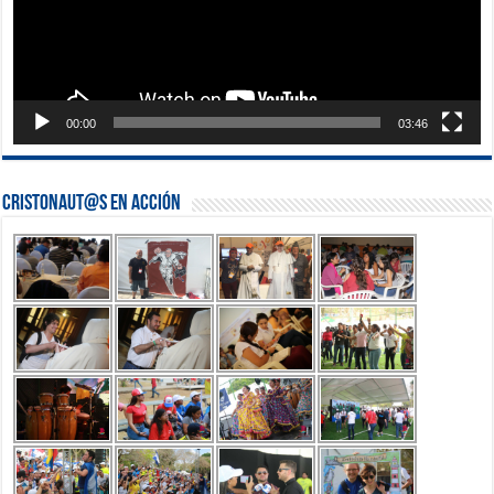
00:00
03:46
Cristonaut@s en Acción