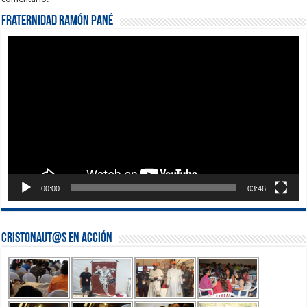
Fraternidad Ramón Pané
Reproductor
de
vídeo
00:00
03:46
Cristonaut@s en Acción