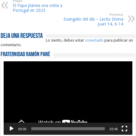
Previo
El Papa planea una visita a
Portugal en 2023
Proximo
Evangelio del día – Lectio Divina
Juan 14, 6-14
Deja una respuesta
Lo siento, debes estar
conectado
para publicar un
comentario.
Fraternidad Ramón Pané
Reproductor
de
vídeo
00:00
03:46