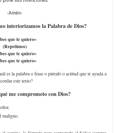
 pone sus intenciones.
-Amén-
o interiorizamos la Palabra de Dios?
bes que te quiero»
(Repetimos)
bes que te quiero»
bes que te quiero»
ál es la palabra o frase o párrafo o actitud que te ayuda a
ecordar este texto?
 qué me comprometo con Dios?
eñor.
l maligno.
 el camino, la fórmula para contestarle al Señor siempre