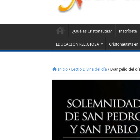
¿Qué es Cristonautas?
Inscríbete
EDUCACIÓN RELIGIOSA
Cristonaut@s en 
Inicio
/
Lectio Divina del día
/
Evangelio del día