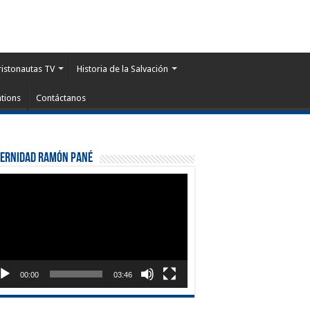
ristonautas TV
Historia de la Salvación
tions
Contáctanos
ternidad Ramón Pané
roductor
eo
00:00
03:46