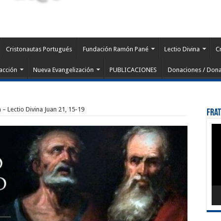
Cristonautas Portugués
Fundación Ramón Pané
Lectio Divina
C
acción
Nueva Evangelización
PUBLICACIONES
Donaciones / Dona
 – Lectio Divina Juan 21, 15-19
Fra
Rep
de
víd