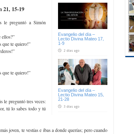
n 21, 15-19
s le preguntó a Simón
Evangelio del día –
 ellos?”
Lectio Divina Mateo 17,
1-9
s que te quiero!”
rderos!”
2 días ago
s que te quiero!”
Evangelio del día –
Lectio Divina Mateo 15,
21-28
s le preguntó tres veces:
3 días ago
r, tú lo sabes todo y tú
más joven, te vestías e ibas a donde querías; pero cuando