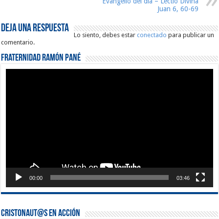
Evangelio del día – Lectio Divina
Juan 6, 60-69
Deja una respuesta
Lo siento, debes estar
conectado
para publicar un
comentario.
Fraternidad Ramón Pané
Reproductor
de
vídeo
00:00
03:46
Cristonaut@s en Acción