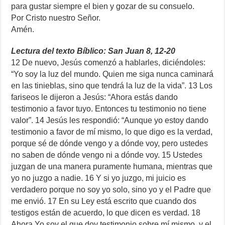
para gustar siempre el bien y gozar de su consuelo.
Por Cristo nuestro Señor.
Amén.
Lectura del texto Bíblico: San Juan 8, 12-20
12 De nuevo, Jesús comenzó a hablarles, diciéndoles:
“Yo soy la luz del mundo. Quien me siga nunca caminará
en las tinieblas, sino que tendrá la luz de la vida”. 13 Los
fariseos le dijeron a Jesús: “Ahora estás dando
testimonio a favor tuyo. Entonces tu testimonio no tiene
valor”. 14 Jesús les respondió: “Aunque yo estoy dando
testimonio a favor de mí mismo, lo que digo es la verdad,
porque sé de dónde vengo y a dónde voy, pero ustedes
no saben de dónde vengo ni a dónde voy. 15 Ustedes
juzgan de una manera puramente humana, mientras que
yo no juzgo a nadie. 16 Y si yo juzgo, mi juicio es
verdadero porque no soy yo solo, sino yo y el Padre que
me envió. 17 En su Ley está escrito que cuando dos
testigos están de acuerdo, lo que dicen es verdad. 18
Ahora Yo soy el que doy testimonio sobre mí mismo, y el