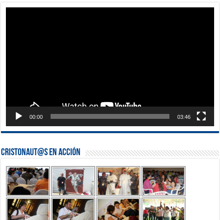
Reproductor
de
vídeo
00:00
03:46
Cristonaut@s en Acción