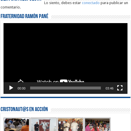
Lo siento, debes estar
conectado
para publicar un
comentario.
Fraternidad Ramón Pané
Reproductor
de
vídeo
00:00
03:46
Cristonaut@s en Acción