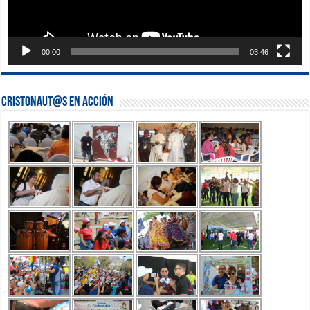
00:00
03:46
Cristonaut@s en Acción