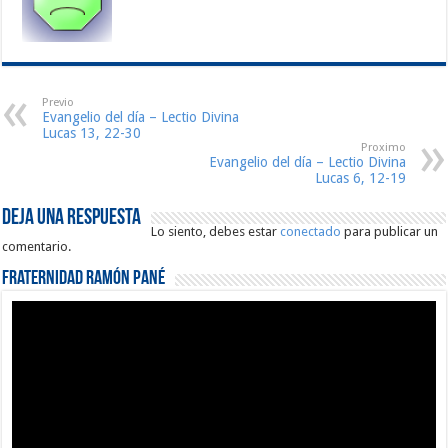
Previo
Evangelio del día – Lectio Divina
Lucas 13, 22-30
Proximo
Evangelio del día – Lectio Divina
Lucas 6, 12-19
Deja una respuesta
Lo siento, debes estar
conectado
para publicar un
comentario.
Fraternidad Ramón Pané
Reproductor
de
vídeo