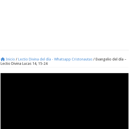
Inicio
/
Lectio Divina del día - Whatsapp Cristonautas
/
Evangelio del día –
Lectio Divina Lucas 14, 15-24