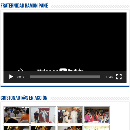
Fraternidad Ramón Pané
Reproductor
de
vídeo
00:00
03:46
Cristonaut@s en Acción