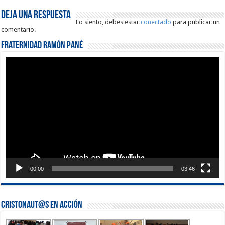
Deja una respuesta
Lo siento, debes estar
conectado
para publicar un
comentario.
Fraternidad Ramón Pané
Reproductor
de
vídeo
00:00
03:46
Cristonaut@s en Acción