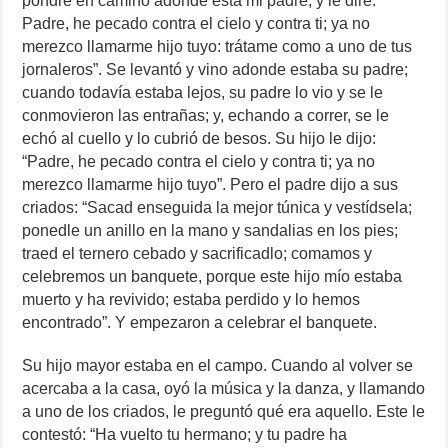
pondré en camino adonde está mi padre, y le diré:
Padre, he pecado contra el cielo y contra ti; ya no
merezco llamarme hijo tuyo: trátame como a uno de tus
jornaleros”. Se levantó y vino adonde estaba su padre;
cuando todavía estaba lejos, su padre lo vio y se le
conmovieron las entrañas; y, echando a correr, se le
echó al cuello y lo cubrió de besos. Su hijo le dijo:
“Padre, he pecado contra el cielo y contra ti; ya no
merezco llamarme hijo tuyo”. Pero el padre dijo a sus
criados: “Sacad enseguida la mejor túnica y vestídsela;
ponedle un anillo en la mano y sandalias en los pies;
traed el ternero cebado y sacrificadlo; comamos y
celebremos un banquete, porque este hijo mío estaba
muerto y ha revivido; estaba perdido y lo hemos
encontrado”. Y empezaron a celebrar el banquete.
Su hijo mayor estaba en el campo. Cuando al volver se
acercaba a la casa, oyó la música y la danza, y llamando
a uno de los criados, le preguntó qué era aquello. Este le
contestó: “Ha vuelto tu hermano; y tu padre ha